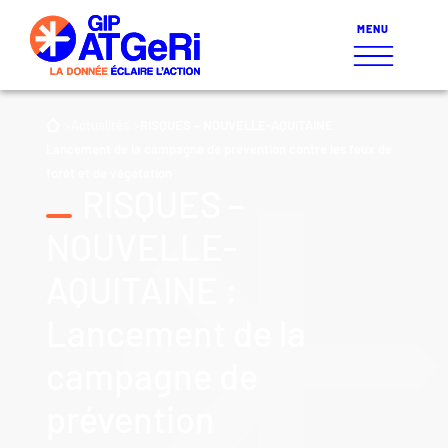
>
Actualités
>
RISQUES – NOUVELLE-AQUITAINE :
Lancement de la campagne de prévention contre les feux de
forêt et de végétation
RISQUES –
NOUVELLE-
AQUITAINE :
Lancement de la
campagne de
prévention